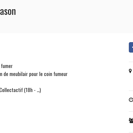
eason
r fumer
n de meubilair pour le coin fumeur
llectactif (18h - ...)